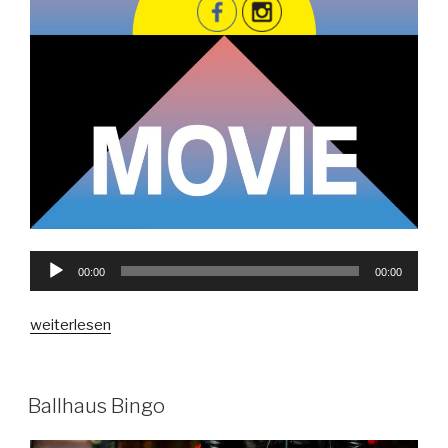
Audio-
00:00
00:00
Player
„ROAD
weiterlesen
MOVIE
–
ein
VERÖFFENTLICHT
Ballhaus Bingo
AM
Hörspiel“