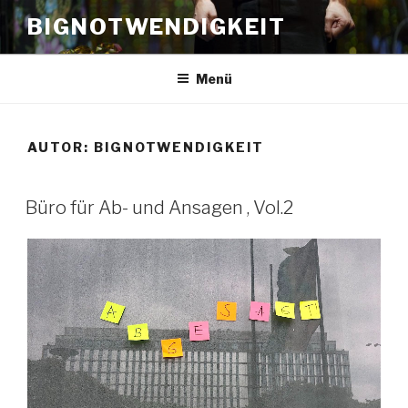
Zum
BIGNOTWENDIGKEIT
Inhalt
springen
Menü
AUTOR:
BIGNOTWENDIGKEIT
VERÖFFENTLICHT
Büro für Ab- und Ansagen , Vol.2
AM