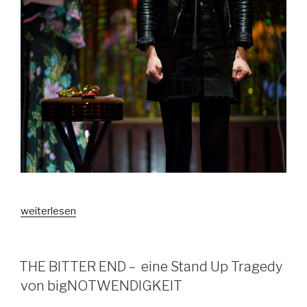
„Ballhaus
weiterlesen
Bingo“
VERÖFFENTLICHT
THE BITTER END – eine Stand Up Tragedy
AM
von bigNOTWENDIGKEIT