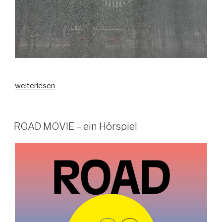
„Büro
weiterlesen
für
Ab-
und
VERÖFFENTLICHT
ROAD MOVIE – ein Hörspiel
AM
Ansagen
,
Vol.2“