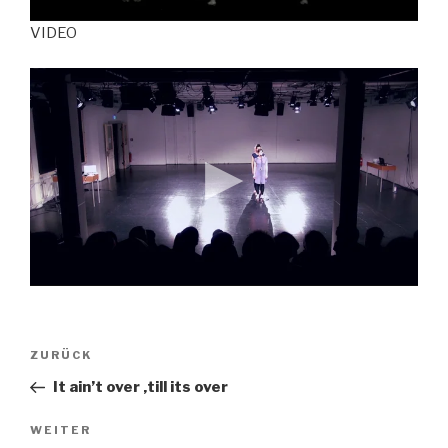
VIDEO
Beitragsnavigation
Vorheriger
ZURÜCK
Beitrag
It ain’t over ‚till its over
Nächster
WEITER