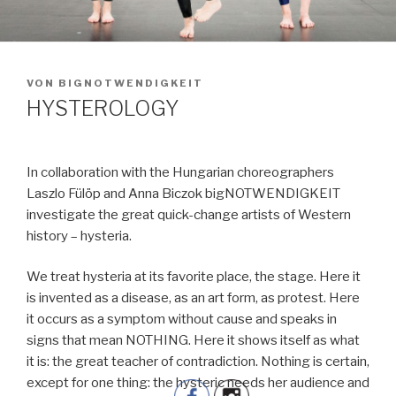
VERÖFFENTLICHT
VON
BIGNOTWENDIGKEIT
AM
HYSTEROLOGY
In collaboration with the Hungarian choreographers
Laszlo Fülöp and Anna Biczok bigNOTWENDIGKEIT
investigate the great quick-change artists of Western
history – hysteria.
We treat hysteria at its favorite place, the stage. Here it
is invented as a disease, as an art form, as protest. Here
it occurs as a symptom without cause and speaks in
signs that mean NOTHING. Here it shows itself as what
it is: the great teacher of contradiction. Nothing is certain,
except for one thing: the hysteric needs her audience and