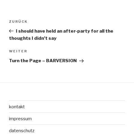
Beitragsnavigation
Vorheriger
ZURÜCK
Beitrag
I should have held an after-party for all the
thoughts I didn’t say
Nächster
WEITER
Beitrag
Turn the Page – BARVERSION
kontakt
impressum
datenschutz