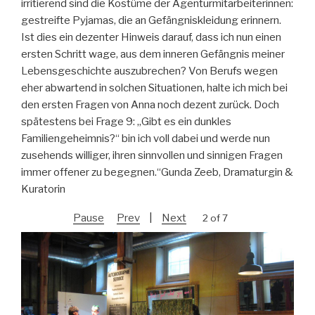
irritierend sind die Kostüme der Agenturmitarbeiterinnen:
gestreifte Pyjamas, die an Gefängniskleidung erinnern.
Ist dies ein dezenter Hinweis darauf, dass ich nun einen
ersten Schritt wage, aus dem inneren Gefängnis meiner
Lebensgeschichte auszubrechen? Von Berufs wegen
eher abwartend in solchen Situationen, halte ich mich bei
den ersten Fragen von Anna noch dezent zurück. Doch
spätestens bei Frage 9: „Gibt es ein dunkles
Familiengeheimnis?“ bin ich voll dabei und werde nun
zusehends williger, ihren sinnvollen und sinnigen Fragen
immer offener zu begegnen.“Gunda Zeeb, Dramaturgin &
Kuratorin
Pause
Prev
|
Next
2 of 7